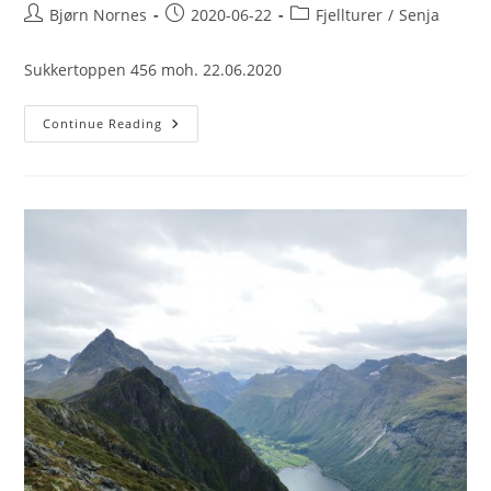
Post
Post
Post
Bjørn Nornes
2020-06-22
Fjellturer
/
Senja
author:
published:
category:
Sukkertoppen 456 moh. 22.06.2020
Sukkertoppen
Continue Reading
456
Moh.
22.06.2020