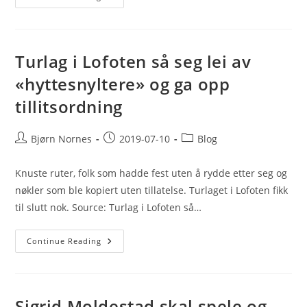
For
Flere
DNT-
Hytter
Turlag i Lofoten så seg lei av
«hyttesnyltere» og ga opp
tillitsordning
Post
Post
Post
Bjørn Nornes
2019-07-10
Blog
author:
published:
category:
Knuste ruter, folk som hadde fest uten å rydde etter seg og
nøkler som ble kopiert uten tillatelse. Turlaget i Lofoten fikk
til slutt nok. Source: Turlag i Lofoten så…
Turlag
Continue Reading
I
Lofoten
Så
Seg
Lei
Av
Sigrid Moldestad skal spele og