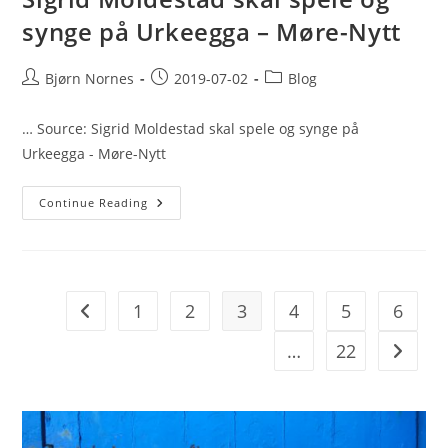
«hyttesnyltere»
Og
synge på Urkeegga – Møre-Nytt
Ga
Opp
Tillitsordning
Post
Post
Post
Bjørn Nornes
2019-07-02
Blog
author:
published:
category:
… Source: Sigrid Moldestad skal spele og synge på
Urkeegga - Møre-Nytt
Sigrid
Continue Reading
Moldestad
Skal
Spele
Og
Synge
På
Urkeegga
1
2
3
4
5
6
Go to the previous page
–
Møre-
Nytt
…
22
Go to t