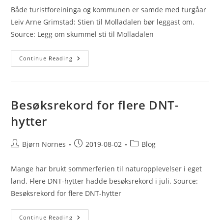
Både turistforeininga og kommunen er samde med turgåar
Leiv Arne Grimstad: Stien til Molladalen bør leggast om.
Source: Legg om skummel sti til Molladalen
Legg
Continue Reading
Om
Skummel
Sti
Til
Molladalen
Besøksrekord for flere DNT-
hytter
Post
Post
Post
Bjørn Nornes
2019-08-02
Blog
author:
published:
category:
Mange har brukt sommerferien til naturopplevelser i eget
land. Flere DNT-hytter hadde besøksrekord i juli. Source:
Besøksrekord for flere DNT-hytter
Besøksrekord
Continue Reading