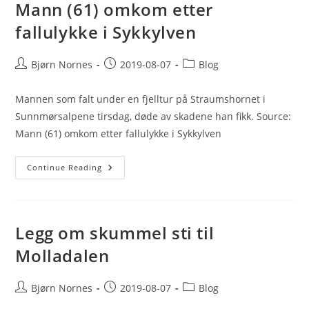
Ved
Mann (61) omkom etter
Farlig
Fjell
fallulykke i Sykkylven
–
Fordi
De
Da
Post
Post
Post
Bjørn Nornes
2019-08-07
Blog
Må
author:
published:
category:
Ta
Ansvar
Mannen som falt under en fjelltur på Straumshornet i
Sunnmørsalpene tirsdag, døde av skadene han fikk. Source:
Mann (61) omkom etter fallulykke i Sykkylven
Mann
Continue Reading
(61)
Omkom
Etter
Fallulykke
I
Sykkylven
Legg om skummel sti til
Molladalen
Post
Post
Post
Bjørn Nornes
2019-08-07
Blog
author:
published:
category: