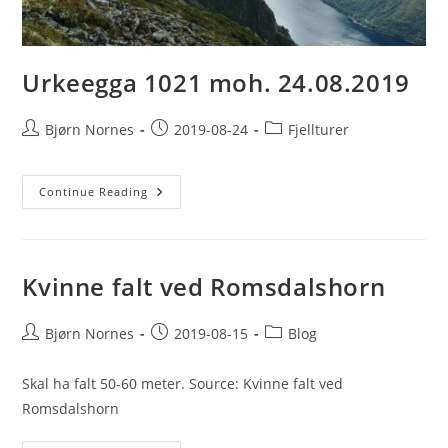
Urkeegga 1021 moh. 24.08.2019
Post
Post
Post
Bjørn Nornes
2019-08-24
Fjellturer
author:
published:
category:
Urkeegga
Continue Reading
1021
Moh.
24.08.2019
Kvinne falt ved Romsdalshorn
Post
Post
Post
Bjørn Nornes
2019-08-15
Blog
author:
published:
category:
Skal ha falt 50-60 meter. Source: Kvinne falt ved
Romsdalshorn