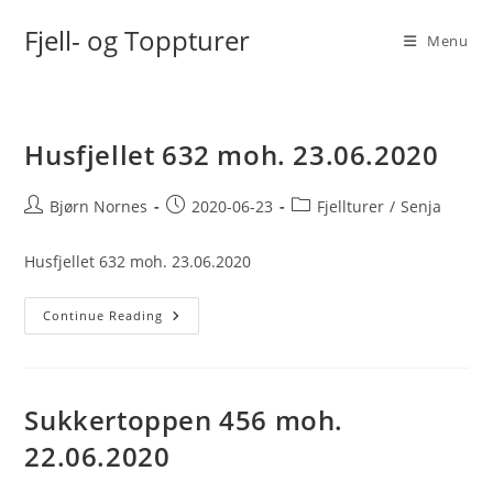
Skip
Fjell- og Toppturer
to
Menu
content
Husfjellet 632 moh. 23.06.2020
Post
Post
Post
Bjørn Nornes
2020-06-23
Fjellturer
/
Senja
author:
published:
category:
Husfjellet 632 moh. 23.06.2020
Husfjellet
Continue Reading
632
Moh.
23.06.2020
Sukkertoppen 456 moh.
22.06.2020