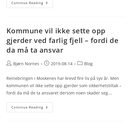
Kvinne
Continue Reading
Falt
Ved
Romsdalshorn
Kommune vil ikke sette opp
gjerder ved farlig fjell – fordi de
da må ta ansvar
Post
Post
Post
Bjørn Nornes
2019-08-14
Blog
author:
published:
category:
Reinebringen i Moskenes har krevd fire liv på syv år. Men
kommunen vil ikke sette opp gjerder som sikkerhetstiltak –
fordi da må de ta ansvaret dersom noen skader seg.…
Kommune
Continue Reading
Vil
Ikke
Sette
Opp
Gjerder