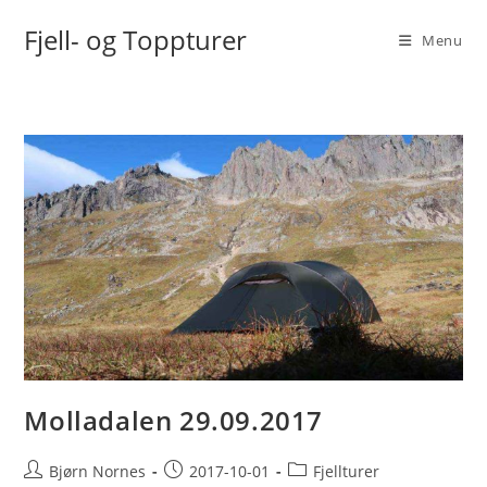
Skip
Fjell- og Toppturer
to
Menu
content
Molladalen 29.09.2017
Post
Post
Post
Bjørn Nornes
2017-10-01
Fjellturer