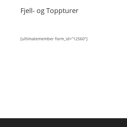
Skip
Fjell- og Toppturer
to
content
[ultimatemember form_id=”12560″]