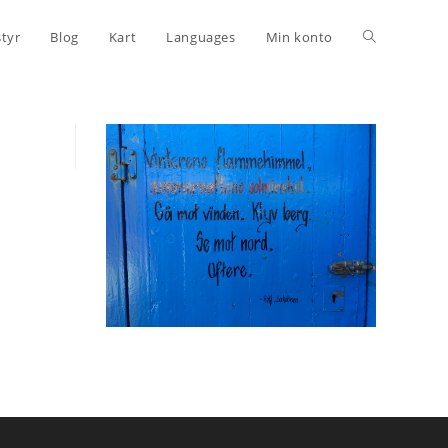
Toggle
styr
Blog
Kart
Languages
Min konto
website
search