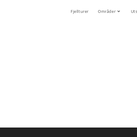
Fjellturer
Områder
Ut